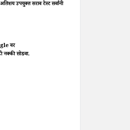
िशय उपयुक्त सराव टेस्ट सर्वांनी
oogle वर
म्ही नक्की सोडवा.