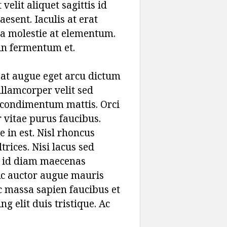
elit aliquet sagittis id
esent. Iaculis at erat
na molestie at elementum.
in fermentum et.
 at augue eget arcu dictum
ullamcorper velit sed
a condimentum mattis. Orci
r vitae purus faucibus.
in est. Nisl rhoncus
rices. Nisi lacus sed
am id diam maecenas
. Ac auctor augue mauris
 massa sapien faucibus et
ng elit duis tristique. Ac