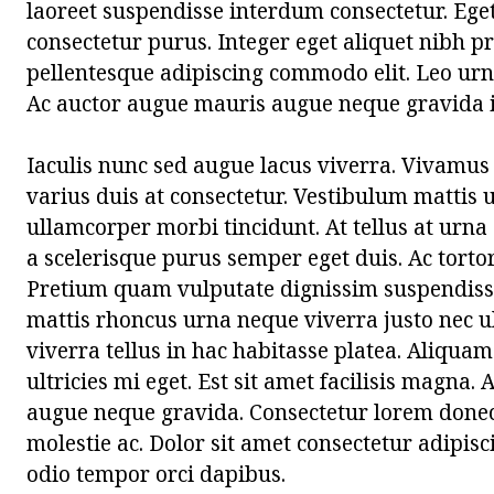
laoreet suspendisse interdum consectetur. Eget v
consectetur purus. Integer eget aliquet nibh pra
pellentesque adipiscing commodo elit. Leo ur
Ac auctor augue mauris augue neque gravida 
Iaculis nunc sed augue lacus viverra. Vivamus
varius duis at consectetur. Vestibulum mattis 
ullamcorper morbi tincidunt. At tellus at urn
a scelerisque purus semper eget duis. Ac torto
Pretium quam vulputate dignissim suspendisse 
mattis rhoncus urna neque viverra justo nec ult
viverra tellus in hac habitasse platea. Aliqu
ultricies mi eget. Est sit amet facilisis magna
augue neque gravida. Consectetur lorem donec
molestie ac. Dolor sit amet consectetur adipisci
odio tempor orci dapibus.