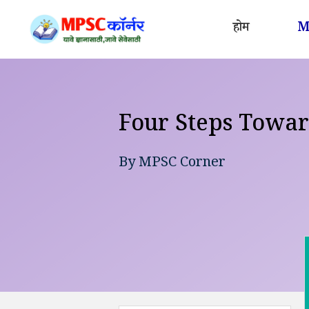
Skip
to
होम
MP
content
Four Steps Towar
By
MPSC Corner