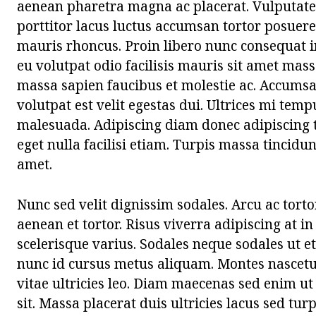
aenean pharetra magna ac placerat. Vulputate
porttitor lacus luctus accumsan tortor posuere
mauris rhoncus. Proin libero nunc consequat in
eu volutpat odio facilisis mauris sit amet mas
massa sapien faucibus et molestie ac. Accumsan 
volutpat est velit egestas dui. Ultrices mi tem
malesuada. Adipiscing diam donec adipiscing t
eget nulla facilisi etiam. Turpis massa tincidun
amet.
Nunc sed velit dignissim sodales. Arcu ac torto
aenean et tortor. Risus viverra adipiscing at in 
scelerisque varius. Sodales neque sodales ut e
nunc id cursus metus aliquam. Montes nascetu
vitae ultricies leo. Diam maecenas sed enim ut
sit. Massa placerat duis ultricies lacus sed tur