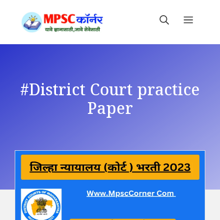
Skip
to
MEN
content
#District Court practice
Paper