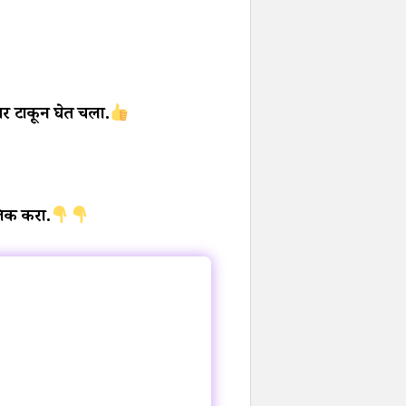
जर टाकून घेत चला.
िक करा.