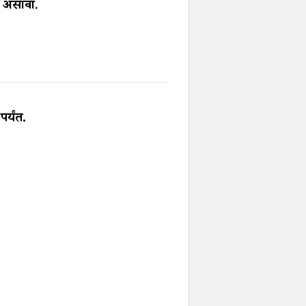
्म असावा
.
्यंत.