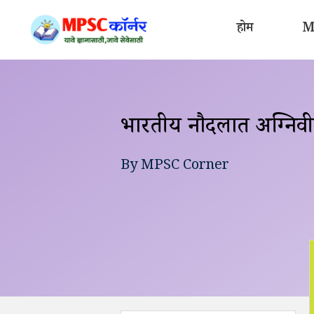
Skip
to
होम
MP
content
भारतीय नौदलात अग्निवीरच
By
MPSC Corner