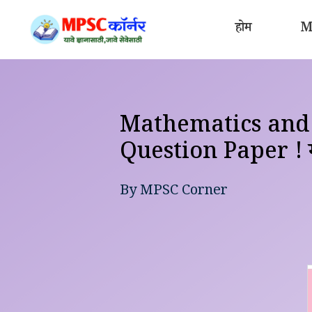
Skip
to
होम
MP
content
Mathematics and I
Question Paper ! गणित
By
MPSC Corner