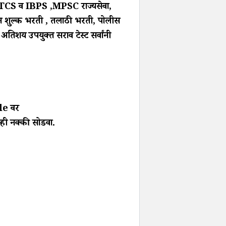
ला TCS व IBPS ,MPSC राज्यसेवा,
 शुल्क भरती , तलाठी भरती, पोलीस
अतिशय उपयुक्त सराव टेस्ट सर्वांनी
gle वर
ुम्ही नक्की सोडवा.