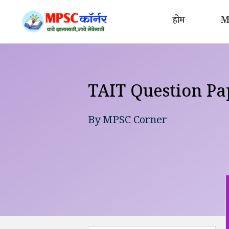
Skip
to
होम
MP
content
TAIT Question Paper !
By
MPSC Corner