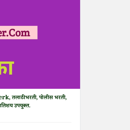
k, तलाठी भरती, पोलीस भरती,
 अतिशय उपयुक्त.