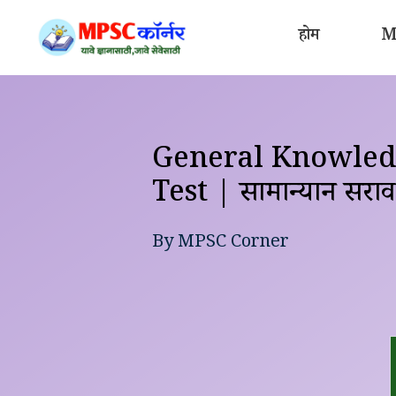
Skip
to
होम
MP
content
General Knowledg
Test | सामान्यज्ञान सरा
By
MPSC Corner