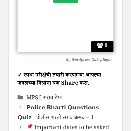
0
By
Wordpress Quiz plugin
✓ स्पर्धा परीक्षेची तयारी करणाऱ्या आपल्या
जवळच्या मित्रांना पण Share करा.
Categories
MPSC सराव टेस्ट
𝗣𝗼𝗹𝗶𝗰𝗲 𝗕𝗵𝗮𝗿𝘁𝗶 𝗤𝘂𝗲𝘀𝘁𝗶𝗼𝗻𝘀
𝗤𝘂𝗶𝘇 ! पोलीस भरती सराव प्रश्नसंच – 1
Important dates to be asked