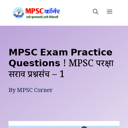
Skip
to
MEN
content
𝗠𝗣𝗦𝗖 𝗘𝘅𝗮𝗺 𝗣𝗿𝗮𝗰𝘁𝗶𝗰𝗲
𝗤𝘂𝗲𝘀𝘁𝗶𝗼𝗻𝘀 ! MPSC परीक्षा
सराव प्रश्नसंच – 1
By
MPSC Corner